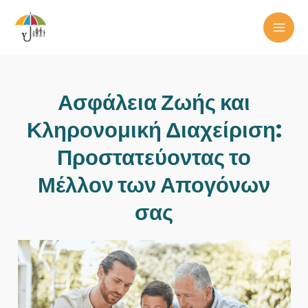
Skip
to
MAI
content
ME
Ασφάλεια Ζωής και
Κληρονομική Διαχείριση:
Προστατεύοντας το
Μέλλον των Απογόνων
σας