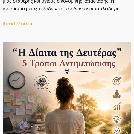
μιας σταθερής και υγιούς οικονομικής κατάστασης. Η
ισορροπία μεταξύ εξόδων και εσόδων είναι το κλειδί για
Έξοδα
Read More »
vs
Έσοδα:
5
Συμβουλές
για
Καλύτερη
Ισορροπία