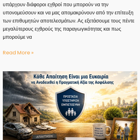
υπάρχουν διάφοροι εχθροί που μπορούν να την
υπονομεύσουν και να μας απομακρύνουν από την επίτευξη
των επιθυμητών αποτελεσμάτων. Ας εξετάσουμε τους πέντε
μεγαλύτερους εχθρούς της παραγωγικότητας και πως
μπορούμε να
Ποιοι
Read More »
είναι
οι
5
Μεγαλύτεροι
Εχθροί
της
Παραγωγικότητας;
Τρόποι
Αντιμετώπισης