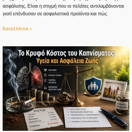
ασφάλισης. Είναι η στιγμή που οι πελάτες αντιλαμβάνονται
γιατί επένδυσαν σε ασφαλιστικά προϊόντα και πώς
Κάθε
Read More »
Απαίτηση
Είναι
μια
Ευκαιρία
να
Αναδειχθεί
η
Πραγματική
Αξία
της
Ασφάλισης