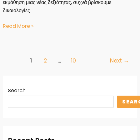
εκμάθηση μιας νέας δεξιότητας, συχνά βρίσκουμε
δικαιολογίες
“Η
Read More »
Δίαιτα
της
Δευτέρας”:
5
Post
1
2
…
10
Next
→
Τρόποι
pagination
Αντιμετώπισης
Search
SEAR