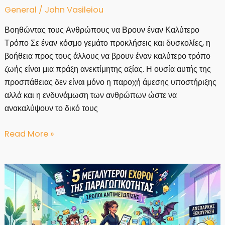
General
/
John Vasileiou
Βοηθώντας τους Ανθρώπους να Βρουν έναν Καλύτερο
Τρόπο Σε έναν κόσμο γεμάτο προκλήσεις και δυσκολίες, η
βοήθεια προς τους άλλους να βρουν έναν καλύτερο τρόπο
ζωής είναι μια πράξη ανεκτίμητης αξίας. Η ουσία αυτής της
προσπάθειας δεν είναι μόνο η παροχή άμεσης υποστήριξης
αλλά και η ενδυνάμωση των ανθρώπων ώστε να
ανακαλύψουν το δικό τους
Βοηθώντας
Read More »
τους
Ανθρώπους
να
Βρουν
έναν
Καλύτερο
Τρόπο