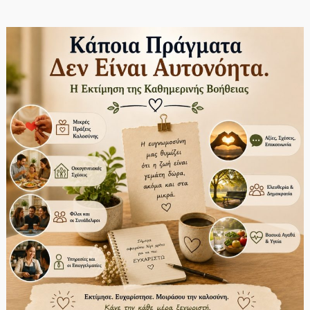
Κρυφό
Κόστος
του
Καπνίσματος:
Υγεία
και
Ασφάλεια
Ζωής