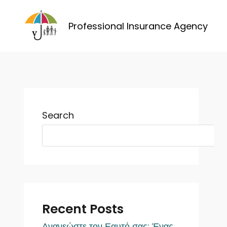
Skip
to
Professional Insurance Agency
content
Search
Recent Posts
Ανανεώστε τον Εαυτό σας: Ένας