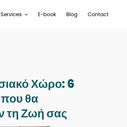
Services
E-book
Blog
Contact
σιακό Χώρο: 6
 που θα
 τη Ζωή σας