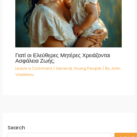
Γιατί οι Ελεύθερες Μητέρες Χρειάζονται
Ασφάλεια Ζωής;
Leave a Comment
/
General
,
Young People
/ By
John
Vasileiou
Search