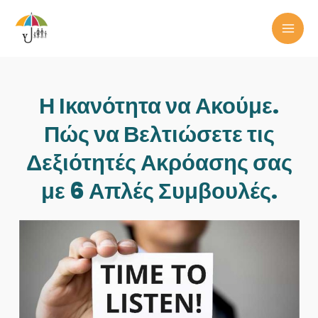
Skip
to
MAI
content
ME
Η Ικανότητα να Ακούμε.
Πώς να Βελτιώσετε τις
Δεξιότητές Ακρόασης σας
με 6 Απλές Συμβουλές.