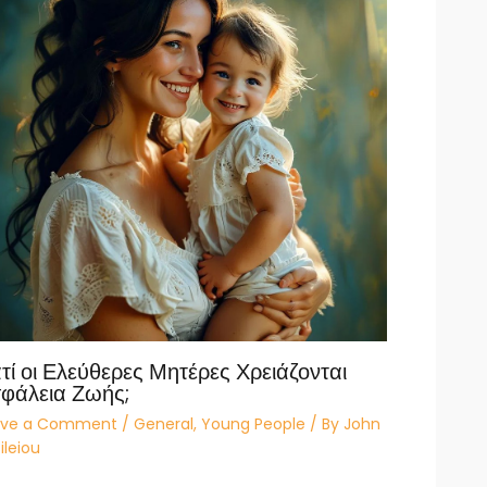
ατί οι Ελεύθερες Μητέρες Χρειάζονται
φάλεια Ζωής;
ave a Comment
/
General
,
Young People
/ By
John
ileiou