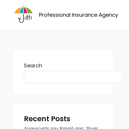
Skip
to
Professional Insurance Agency
content
Search
Recent Posts
Ανανεώστε τον Εαυτό σας: Ένας