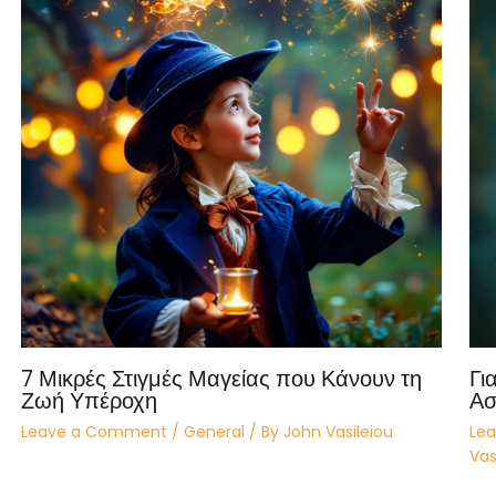
7 Μικρές Στιγμές Μαγείας που Κάνουν τη
Γι
Ζωή Υπέροχη
Ασ
Leave a Comment
/
General
/ By
John Vasileiou
Le
Vas