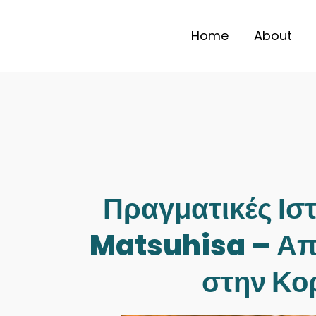
Home
About
SEARCH
Πραγματικές Ισ
Matsuhisa – Απ
στην Κο