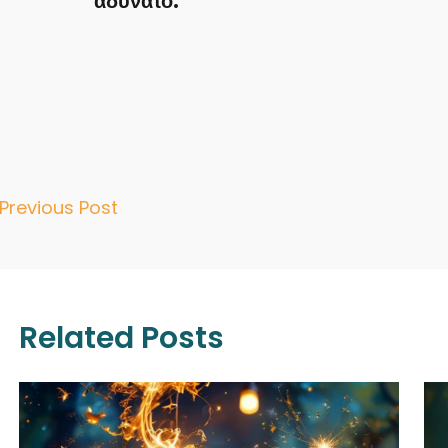
αδύνατο.
st
Previous Post
vigation
Related Posts