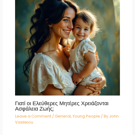
Γιατί οι Ελεύθερες Μητέρες Χρειάζονται
Ασφάλεια Ζωής;
Leave a Comment
/
General
,
Young People
/ By
John
Vasileiou