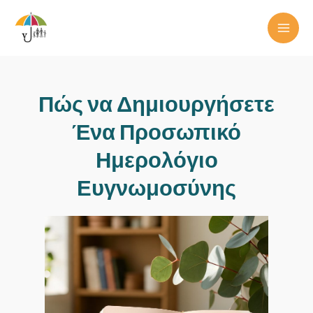
Skip
to
MAI
content
ME
Πώς να Δημιουργήσετε
Ένα Προσωπικό
Ημερολόγιο
Ευγνωμοσύνης